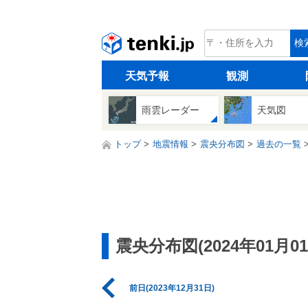
tenki.jp
検
天気予報
観測
雨雲レーダー
天気図
トップ
地震情報
震央分布図
過去の一覧
震央分布図(2024年01月01
前日(2023年12月31日)