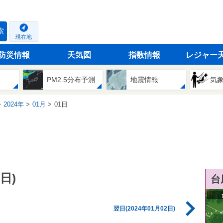
索
現在地
防災情報
天気図
指数情報
レジャー
PM2.5分布予測
地震情報
気
2024年
01月
01日
日)
台
翌日(2024年01月02日)