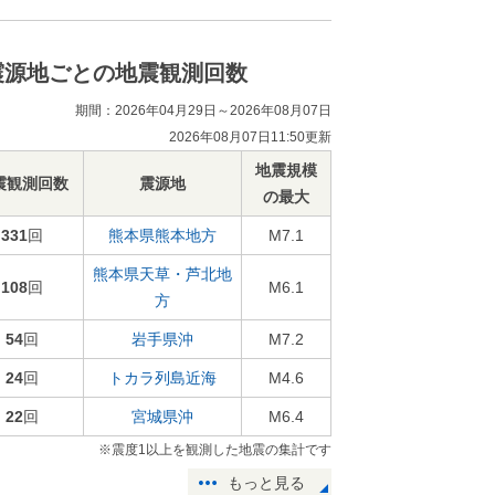
震源地ごとの地震観測回数
期間：2026年04月29日～2026年08月07日
2026年08月07日11:50更新
地震規模
震観測回数
震源地
の最大
331
回
熊本県熊本地方
M7.1
熊本県天草・芦北地
108
回
M6.1
方
54
回
岩手県沖
M7.2
24
回
トカラ列島近海
M4.6
22
回
宮城県沖
M6.4
※震度1以上を観測した地震の集計です
もっと見る