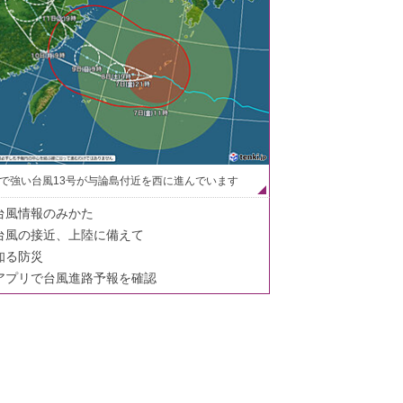
で強い台風13号が与論島付近を西に進んでいます
台風情報のみかた
台風の接近、上陸に備えて
知る防災
アプリで台風進路予報を確認