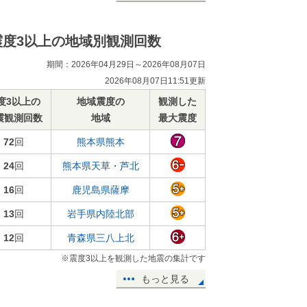
震度3以上の地域別観測回数
期間：2026年04月29日～2026年08月07日
2026年08月07日11:51更新
度3以上の
地域震度の
観測した
震観測回数
地域
最大震度
72
回
熊本県熊本
24
回
熊本県天草・芦北
16
回
鹿児島県薩摩
13
回
岩手県内陸北部
12
回
青森県三八上北
※震度3以上を観測した地震の集計です
もっと見る