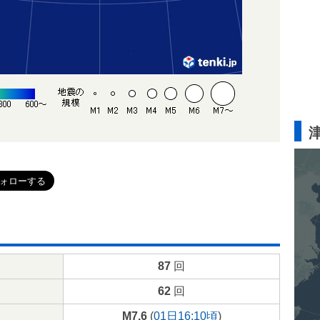
87
回
62
回
M7.6
(
01日16:10頃
)