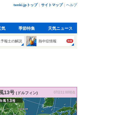
tenki.jpトップ
｜
サイトマップ
｜
ヘルプ
天気
季節特集
天気ニュース
象予報士の解説
熱中症情報
注目
風13号
(ドルフィン)
07日11:00現在