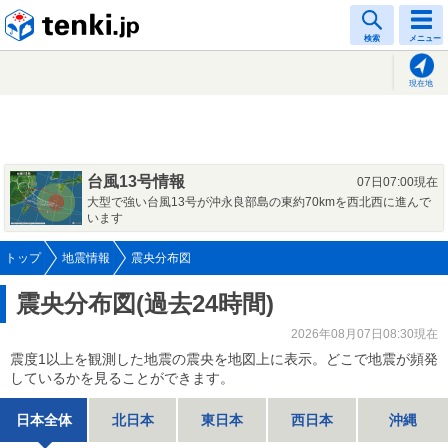
tenki.jp
検索
メニュー
現在地
台風13号情報
07日07:00現在
大型で強い台風13号が沖永良部島の東約70kmを西北西に進んで
います
トップ
地震情報
震央分布図
震央分布図(過去24時間)
2026年08月07日08:30現在
震度1以上を観測した地震の震央を地図上に表示。どこで地震が頻発
しているかを見ることができます。
日本全体
北日本
東日本
西日本
沖縄