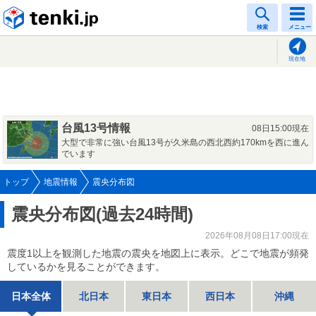
tenki.jp
検索
メニュー
現在地
台風13号情報
08日15:00現在
大型で非常に強い台風13号が久米島の西北西約170kmを西に進ん
でいます
トップ
地震情報
震央分布図
震央分布図(過去24時間)
2026年08月08日17:00現在
震度1以上を観測した地震の震央を地図上に表示。どこで地震が頻発
しているかを見ることができます。
日本全体
北日本
東日本
西日本
沖縄