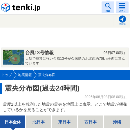
tenki.jp
検索
メニュー
現在地
台風13号情報
08日07:00現在
大型で非常に強い台風13号が久米島の北北西約70kmを西に進ん
でいます
トップ
地震情報
震央分布図
震央分布図(過去24時間)
2026年08月08日08:00現在
震度1以上を観測した地震の震央を地図上に表示。どこで地震が頻発
しているかを見ることができます。
日本全体
北日本
東日本
西日本
沖縄