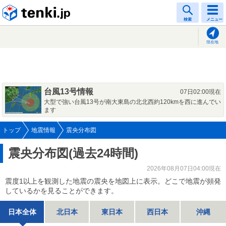
tenki.jp
検索
メニュー
現在地
台風13号情報
07日02:00現在
大型で強い台風13号が南大東島の北北西約120kmを西に進んでい
ます
トップ
地震情報
震央分布図
震央分布図(過去24時間)
2026年08月07日04:00現在
震度1以上を観測した地震の震央を地図上に表示。どこで地震が頻発
しているかを見ることができます。
日本全体
北日本
東日本
西日本
沖縄