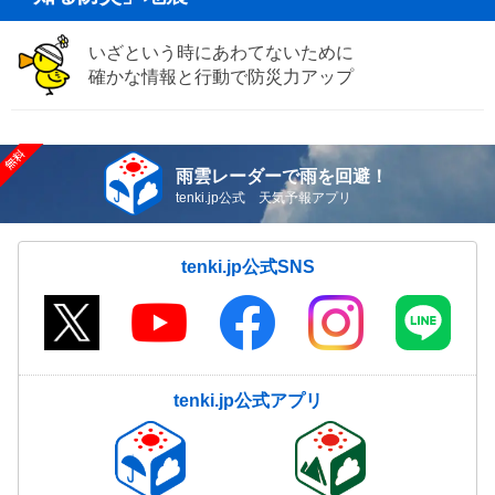
いざという時にあわてないために
確かな情報と行動で防災力アップ
雨雲レーダーで雨を回避！
tenki.jp公式 天気予報アプリ
tenki.jp公式SNS
tenki.jp公式アプリ