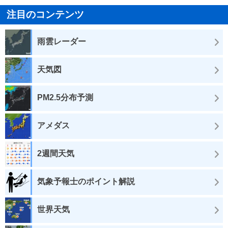
注目のコンテンツ
雨雲レーダー
天気図
PM2.5分布予測
アメダス
2週間天気
気象予報士のポイント解説
世界天気