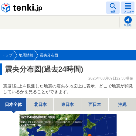
tenki.jp
検索
メニュー
現在地
トップ
地震情報
震央分布図
震央分布図(過去24時間)
2026年08月09日22:30現在
震度1以上を観測した地震の震央を地図上に表示。どこで地震が頻発
しているかを見ることができます。
日本全体
北日本
東日本
西日本
沖縄