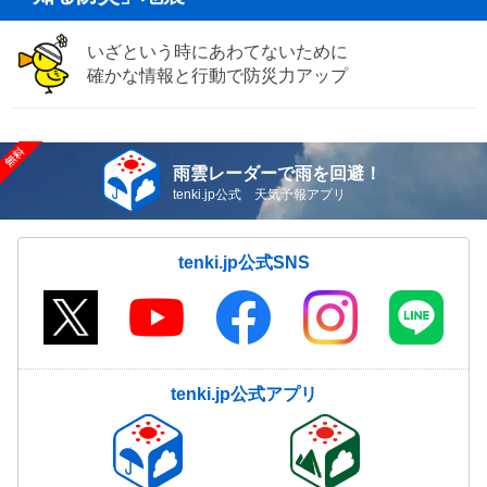
いざという時にあわてないために
確かな情報と行動で防災力アップ
雨雲レーダーで雨を回避！
tenki.jp公式 天気予報アプリ
tenki.jp公式SNS
tenki.jp公式アプリ