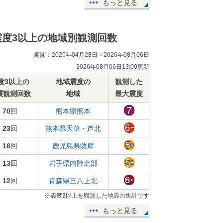
もっと見る
震度3以上の地域別観測回数
期間：2026年04月28日～2026年08月06日
2026年08月06日13:00更新
度3以上の
地域震度の
観測した
震観測回数
地域
最大震度
70
回
熊本県熊本
23
回
熊本県天草・芦北
16
回
鹿児島県薩摩
13
回
岩手県内陸北部
12
回
青森県三八上北
※震度3以上を観測した地震の集計です
もっと見る