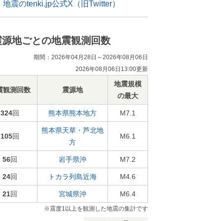
地震のtenki.jp公式X（旧Twitter）
震源地ごとの地震観測回数
期間：2026年04月28日～2026年08月06日
2026年08月06日13:00更新
地震規模
震観測回数
震源地
の最大
324
回
熊本県熊本地方
M7.1
熊本県天草・芦北地
105
回
M6.1
方
56
回
岩手県沖
M7.2
24
回
トカラ列島近海
M4.6
21
回
宮城県沖
M6.4
※震度1以上を観測した地震の集計です