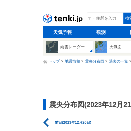
tenki.jp
検
天気予報
観測
雨雲レーダー
天気図
トップ
地震情報
震央分布図
過去の一覧
震央分布図(2023年12月21
前日(2023年12月20日)