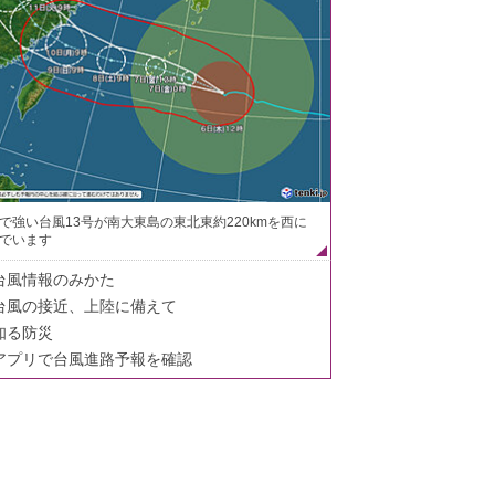
で強い台風13号が南大東島の東北東約220kmを西に
でいます
台風情報のみかた
台風の接近、上陸に備えて
知る防災
アプリで台風進路予報を確認