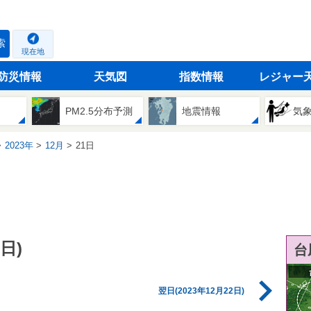
索
現在地
防災情報
天気図
指数情報
レジャー
PM2.5分布予測
地震情報
気
2023年
12月
21日
日)
台
翌日(2023年12月22日)