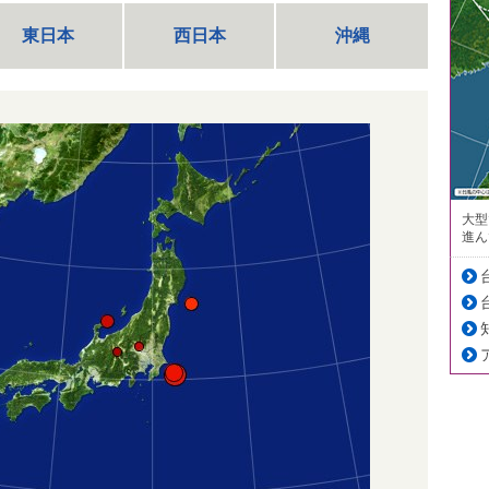
東日本
西日本
沖縄
大型
進ん