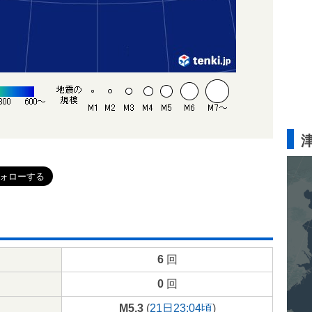
6
回
0
回
M5.3
(
21日23:04頃
)