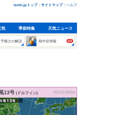
tenki.jpトップ
｜
サイトマップ
｜
ヘルプ
天気
季節特集
天気ニュース
象予報士の解説
熱中症情報
注目
風13号
(ドルフィン)
06日12:00現在