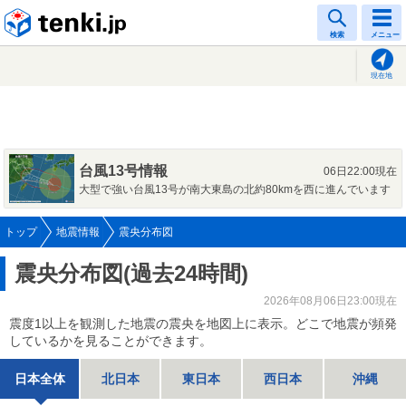
tenki.jp
検索
メニュー
現在地
台風13号情報
06日22:00現在
大型で強い台風13号が南大東島の北約80kmを西に進んでいます
トップ
地震情報
震央分布図
震央分布図(過去24時間)
2026年08月06日23:00現在
震度1以上を観測した地震の震央を地図上に表示。どこで地震が頻発
しているかを見ることができます。
日本全体
北日本
東日本
西日本
沖縄