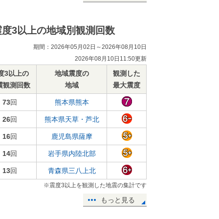
震度3以上の地域別観測回数
期間：2026年05月02日～2026年08月10日
2026年08月10日11:50更新
度3以上の
地域震度の
観測した
震観測回数
地域
最大震度
73
回
熊本県熊本
26
回
熊本県天草・芦北
16
回
鹿児島県薩摩
14
回
岩手県内陸北部
13
回
青森県三八上北
※震度3以上を観測した地震の集計です
もっと見る