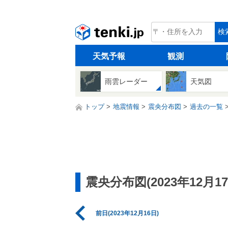
tenki.jp
検
天気予報
観測
雨雲レーダー
天気図
トップ
地震情報
震央分布図
過去の一覧
震央分布図(2023年12月17
前日(2023年12月16日)