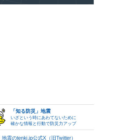
「知る防災」地震
いざという時にあわてないために
確かな情報と行動で防災力アップ
地震のtenki.jp公式X（旧Twitter）