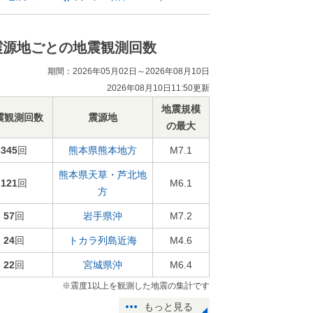
震源地ごとの地震観測回数
期間：2026年05月02日～2026年08月10日
2026年08月10日11:50更新
地震規模
震観測回数
震源地
の最大
345
回
熊本県熊本地方
M7.1
熊本県天草・芦北地
121
回
M6.1
方
57
回
岩手県沖
M7.2
24
回
トカラ列島近海
M4.6
22
回
宮城県沖
M6.4
※震度1以上を観測した地震の集計です
もっと見る