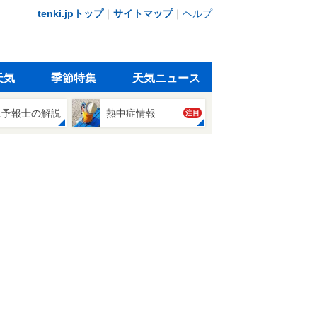
tenki.jpトップ
｜
サイトマップ
｜
ヘルプ
天気
季節特集
天気ニュース
象予報士の解説
熱中症情報
注目