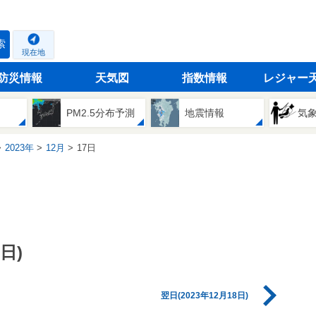
索
現在地
防災情報
天気図
指数情報
レジャー
PM2.5分布予測
地震情報
気
2023年
12月
17日
日)
翌日(2023年12月18日)