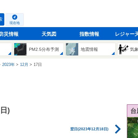
索
現在地
防災情報
天気図
指数情報
レジャー
PM2.5分布予測
地震情報
気
2023年
12月
17日
日)
台
翌日(2023年12月18日)