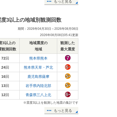
もっと見る
震度3以上の地域別観測回数
期間：2026年04月30日～2026年08月08日
2026年08月08日05:41更新
度3以上の
地域震度の
観測した
震観測回数
地域
最大震度
72
回
熊本県熊本
24
回
熊本県天草・芦北
16
回
鹿児島県薩摩
13
回
岩手県内陸北部
12
回
青森県三八上北
※震度3以上を観測した地震の集計です
もっと見る