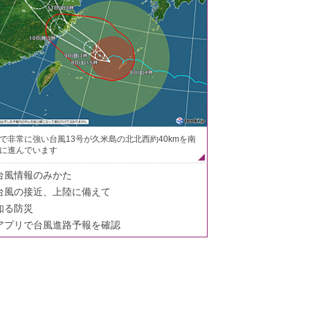
で非常に強い台風13号が久米島の北北西約40kmを南
に進んでいます
台風情報のみかた
台風の接近、上陸に備えて
知る防災
アプリで台風進路予報を確認