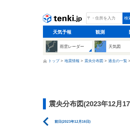
tenki.jp
検
天気予報
観測
雨雲レーダー
天気図
トップ
地震情報
震央分布図
過去の一覧
震央分布図(2023年12月17
前日(2023年12月16日)