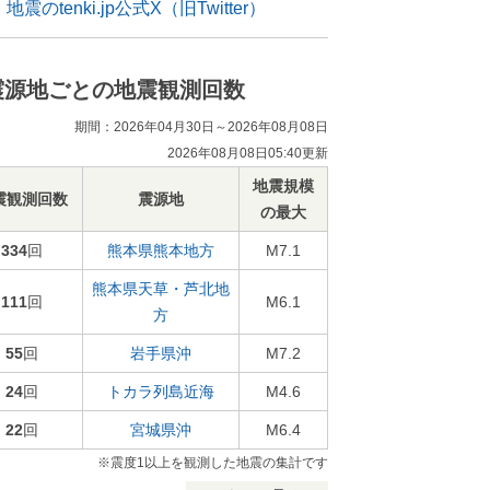
地震のtenki.jp公式X（旧Twitter）
震源地ごとの地震観測回数
期間：2026年04月30日～2026年08月08日
2026年08月08日05:40更新
地震規模
震観測回数
震源地
の最大
334
回
熊本県熊本地方
M7.1
熊本県天草・芦北地
111
回
M6.1
方
55
回
岩手県沖
M7.2
24
回
トカラ列島近海
M4.6
22
回
宮城県沖
M6.4
※震度1以上を観測した地震の集計です