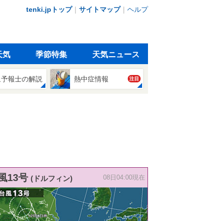
tenki.jpトップ
｜
サイトマップ
｜
ヘルプ
天気
季節特集
天気ニュース
象予報士の解説
熱中症情報
注目
風13号
(ドルフィン)
08日04:00現在