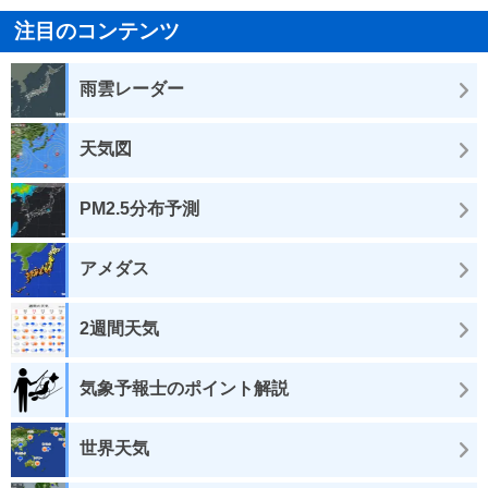
注目のコンテンツ
雨雲レーダー
天気図
PM2.5分布予測
アメダス
2週間天気
気象予報士のポイント解説
世界天気