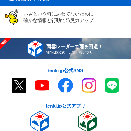
いざという時にあわてないために
確かな情報と行動で防災力アップ
雨雲レーダーで雨を回避！
tenki.jp公式 天気予報アプリ
tenki.jp公式SNS
tenki.jp公式アプリ