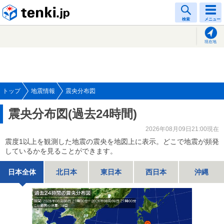
tenki.jp
検索
メニュー
現在地
トップ
地震情報
震央分布図
震央分布図(過去24時間)
2026年08月09日21:00現在
震度1以上を観測した地震の震央を地図上に表示。どこで地震が頻発
しているかを見ることができます。
日本全体
北日本
東日本
西日本
沖縄