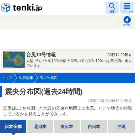
tenki.jp
検索
メニュー
現在地
台風13号情報
06日14:00現在
大型で強い台風13号が南大東島の東北東約190kmを西北西に進ん
でいます
トップ
地震情報
震央分布図
震央分布図(過去24時間)
2026年08月06日15:00現在
震度1以上を観測した地震の震央を地図上に表示。どこで地震が頻発
しているかを見ることができます。
日本全体
北日本
東日本
西日本
沖縄