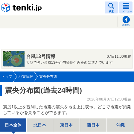
tenki.jp
検索
メニュー
現在地
台風13号情報
07日11:00現在
大型で強い台風13号が与論島付近を西に進んでいます
トップ
地震情報
震央分布図
震央分布図(過去24時間)
2026年08月07日12:00現在
震度1以上を観測した地震の震央を地図上に表示。どこで地震が頻発
しているかを見ることができます。
日本全体
北日本
東日本
西日本
沖縄