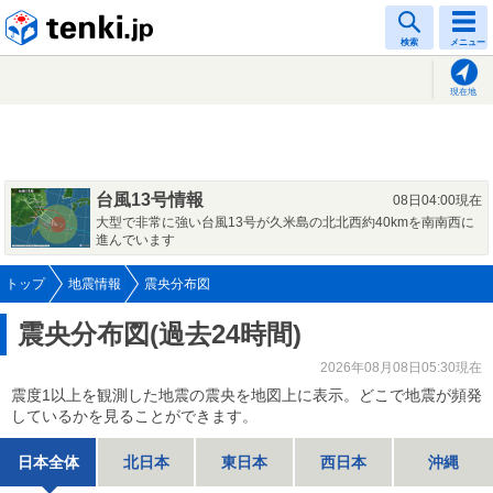
tenki.jp
検索
メニュー
現在地
台風13号情報
08日04:00現在
大型で非常に強い台風13号が久米島の北北西約40kmを南南西に
進んでいます
トップ
地震情報
震央分布図
震央分布図(過去24時間)
2026年08月08日05:30現在
震度1以上を観測した地震の震央を地図上に表示。どこで地震が頻発
しているかを見ることができます。
日本全体
北日本
東日本
西日本
沖縄