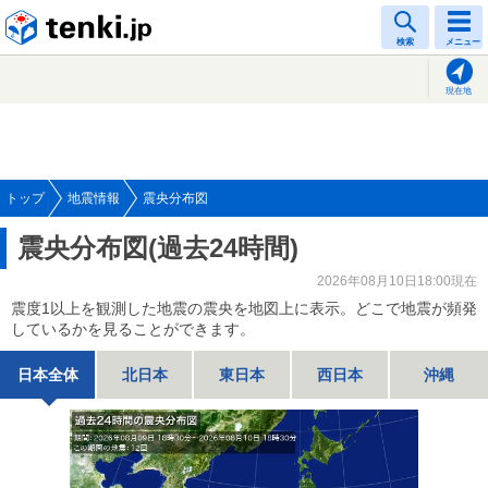
tenki.jp
検索
メニュー
現在地
トップ
地震情報
震央分布図
震央分布図(過去24時間)
2026年08月10日18:00現在
震度1以上を観測した地震の震央を地図上に表示。どこで地震が頻発
しているかを見ることができます。
日本全体
北日本
東日本
西日本
沖縄