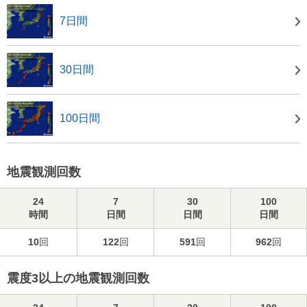
7日間
30日間
100日間
地震観測回数
24
7
30
100
時間
日間
日間
日間
10
回
122
回
591
回
962
回
震度3以上の地震観測回数