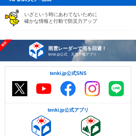
いざという時にあわてないために
確かな情報と行動で防災力アップ
雨雲レーダーで雨を回避！
tenki.jp公式 天気予報アプリ
tenki.jp公式SNS
tenki.jp公式アプリ