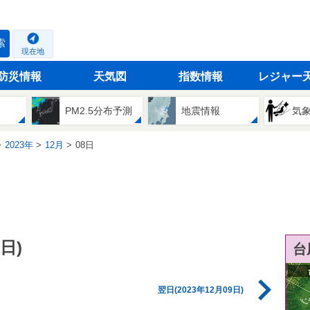
索
現在地
防災情報
天気図
指数情報
レジャー
PM2.5分布予測
地震情報
気
2023年
12月
08日
日)
台
翌日(2023年12月09日)