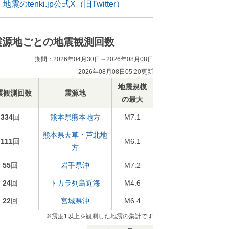
地震のtenki.jp公式X（旧Twitter）
震源地ごとの地震観測回数
期間：2026年04月30日～2026年08月08日
2026年08月08日05:20更新
地震規模
震観測回数
震源地
の最大
334
回
熊本県熊本地方
M7.1
熊本県天草・芦北地
111
回
M6.1
方
55
回
岩手県沖
M7.2
24
回
トカラ列島近海
M4.6
22
回
宮城県沖
M6.4
※震度1以上を観測した地震の集計です