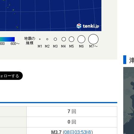
7
回
0
回
M3.7
(
08日03:53頃
)