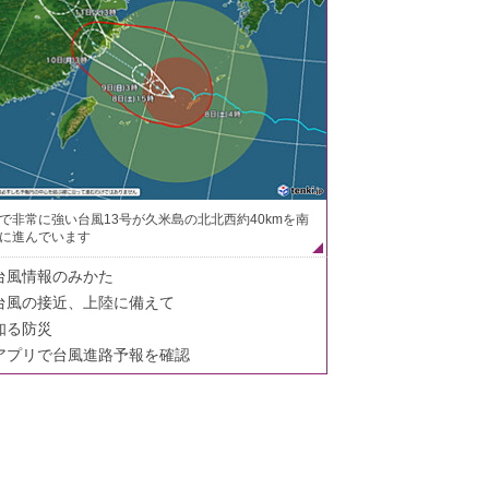
で非常に強い台風13号が久米島の北北西約40kmを南
に進んでいます
台風情報のみかた
台風の接近、上陸に備えて
知る防災
アプリで台風進路予報を確認