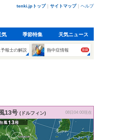
tenki.jpトップ
｜
サイトマップ
｜
ヘルプ
天気
季節特集
天気ニュース
象予報士の解説
熱中症情報
注目
風13号
(ドルフィン)
08日04:00現在