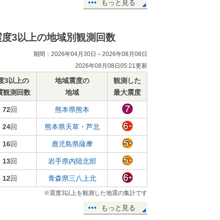
もっと見る
震度3以上の地域別観測回数
期間：2026年04月30日～2026年08月08日
2026年08月08日05:21更新
度3以上の
地域震度の
観測した
震観測回数
地域
最大震度
72
回
熊本県熊本
24
回
熊本県天草・芦北
16
回
鹿児島県薩摩
13
回
岩手県内陸北部
12
回
青森県三八上北
※震度3以上を観測した地震の集計です
もっと見る