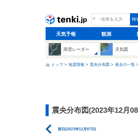
tenki.jp
検
天気予報
観測
雨雲レーダー
天気図
トップ
地震情報
震央分布図
過去の一覧
震央分布図(2023年12月08
前日(2023年12月07日)