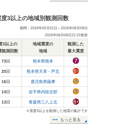
震度3以上の地域別観測回数
期間：2026年05月01日～2026年08月09日
2026年08月09日22:20更新
度3以上の
地域震度の
観測した
震観測回数
地域
最大震度
73
回
熊本県熊本
25
回
熊本県天草・芦北
16
回
鹿児島県薩摩
14
回
岩手県内陸北部
13
回
青森県三八上北
※震度3以上を観測した地震の集計です
もっと見る