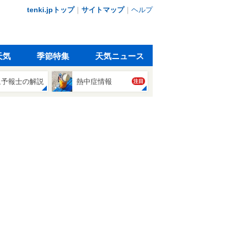
tenki.jpトップ
｜
サイトマップ
｜
ヘルプ
天気
季節特集
天気ニュース
象予報士の解説
熱中症情報
注目