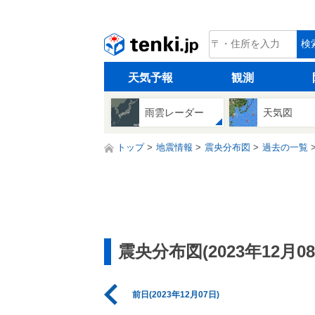
tenki.jp
検
天気予報
観測
雨雲レーダー
天気図
トップ
地震情報
震央分布図
過去の一覧
震央分布図(2023年12月08
前日(2023年12月07日)