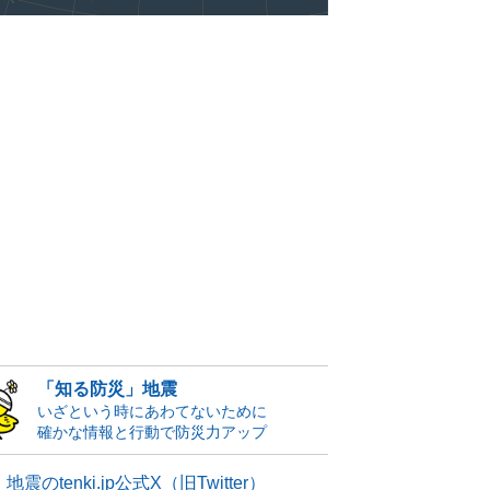
「知る防災」地震
いざという時にあわてないために
確かな情報と行動で防災力アップ
地震のtenki.jp公式X（旧Twitter）