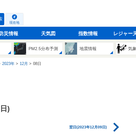
索
現在地
防災情報
天気図
指数情報
レジャー
PM2.5分布予測
地震情報
気
2023年
12月
08日
日)
翌日(2023年12月09日)