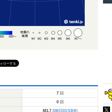
7
回
0
回
M3.7
(
08日03:53頃
)