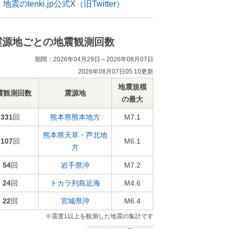
地震のtenki.jp公式X（旧Twitter）
震源地ごとの地震観測回数
期間：2026年04月29日～2026年08月07日
2026年08月07日05:10更新
地震規模
震観測回数
震源地
の最大
331
回
熊本県熊本地方
M7.1
熊本県天草・芦北地
107
回
M6.1
方
54
回
岩手県沖
M7.2
24
回
トカラ列島近海
M4.6
22
回
宮城県沖
M6.4
※震度1以上を観測した地震の集計です