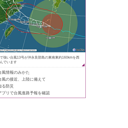
で強い台風13号が沖永良部島の東南東約160kmを西
んでいます
台風情報のみかた
台風の接近、上陸に備えて
知る防災
アプリで台風進路予報を確認