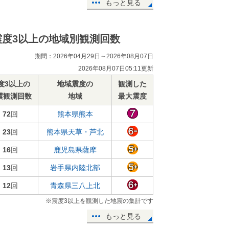
もっと見る
震度3以上の地域別観測回数
期間：2026年04月29日～2026年08月07日
2026年08月07日05:11更新
度3以上の
地域震度の
観測した
震観測回数
地域
最大震度
72
回
熊本県熊本
23
回
熊本県天草・芦北
16
回
鹿児島県薩摩
13
回
岩手県内陸北部
12
回
青森県三八上北
※震度3以上を観測した地震の集計です
もっと見る