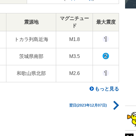
マグニチュー
震源地
最大震度
ド
トカラ列島近海
M1.8
茨城県南部
M3.5
和歌山県北部
M2.6
もっと見る
翌日(2023年12月07日)