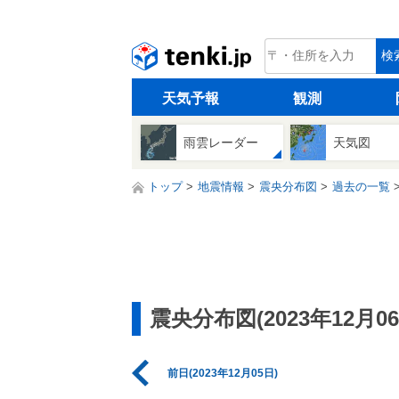
tenki.jp
検
天気予報
観測
雨雲レーダー
天気図
トップ
地震情報
震央分布図
過去の一覧
震央分布図(2023年12月06
前日(2023年12月05日)