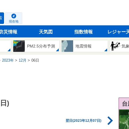
索
現在地
防災情報
天気図
指数情報
レジャー
PM2.5分布予測
地震情報
気
2023年
12月
06日
日)
台
翌日(2023年12月07日)