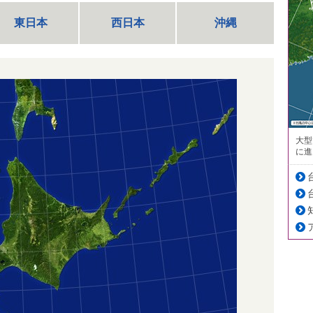
東日本
西日本
沖縄
大型
に進