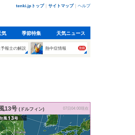
tenki.jpトップ
｜
サイトマップ
｜
ヘルプ
天気
季節特集
天気ニュース
象予報士の解説
熱中症情報
注目
風13号
(ドルフィン)
07日04:00現在