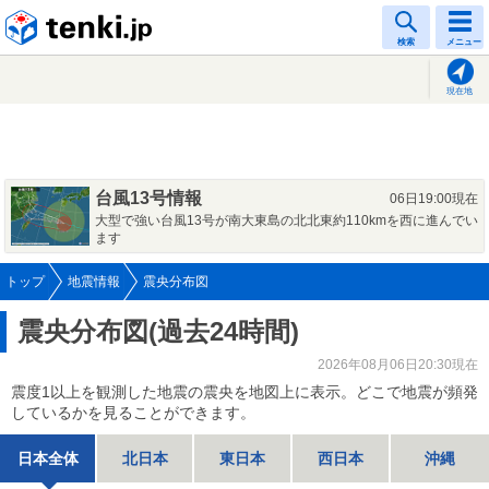
tenki.jp
検索
メニュー
現在地
台風13号情報
06日19:00現在
大型で強い台風13号が南大東島の北北東約110kmを西に進んでい
ます
トップ
地震情報
震央分布図
震央分布図(過去24時間)
2026年08月06日20:30現在
震度1以上を観測した地震の震央を地図上に表示。どこで地震が頻発
しているかを見ることができます。
日本全体
北日本
東日本
西日本
沖縄