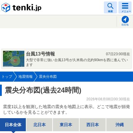
tenki.jp
検索
メニュー
現在地
台風13号情報
07日23:00現在
大型で非常に強い台風13号が久米島の北約90kmを西に進んでい
ます
トップ
地震情報
震央分布図
震央分布図(過去24時間)
2026年08月08日00:30現在
震度1以上を観測した地震の震央を地図上に表示。どこで地震が頻発
しているかを見ることができます。
日本全体
北日本
東日本
西日本
沖縄