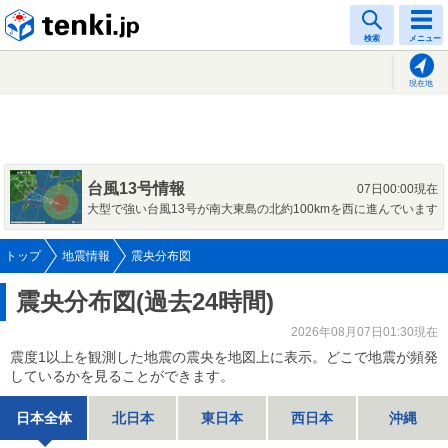
tenki.jp
検索
メニュー
現在地
台風13号情報
07日00:00現在
大型で強い台風13号が南大東島の北約100kmを西に進んでいます
トップ
地震情報
震央分布図
震央分布図(過去24時間)
2026年08月07日01:30現在
震度1以上を観測した地震の震央を地図上に表示。どこで地震が頻発
しているかを見ることができます。
日本全体
北日本
東日本
西日本
沖縄