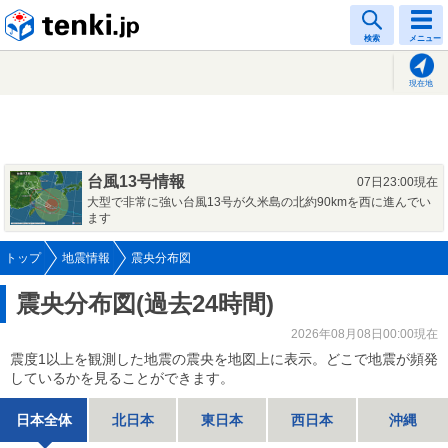
tenki.jp
検索
メニュー
現在地
台風13号情報
07日23:00現在
大型で非常に強い台風13号が久米島の北約90kmを西に進んでい
ます
トップ
地震情報
震央分布図
震央分布図(過去24時間)
2026年08月08日00:00現在
震度1以上を観測した地震の震央を地図上に表示。どこで地震が頻発
しているかを見ることができます。
日本全体
北日本
東日本
西日本
沖縄