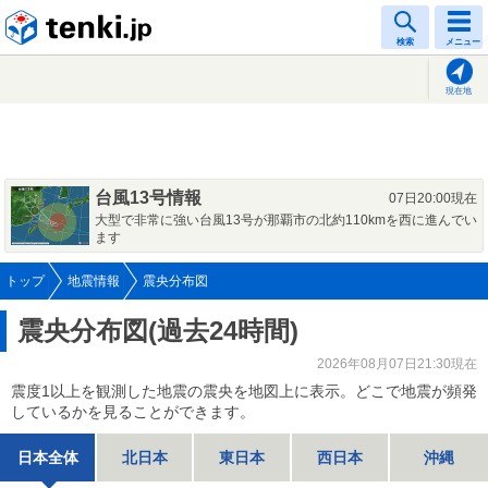
tenki.jp
検索
メニュー
現在地
台風13号情報
07日20:00現在
大型で非常に強い台風13号が那覇市の北約110kmを西に進んでい
ます
トップ
地震情報
震央分布図
震央分布図(過去24時間)
2026年08月07日21:30現在
震度1以上を観測した地震の震央を地図上に表示。どこで地震が頻発
しているかを見ることができます。
日本全体
北日本
東日本
西日本
沖縄