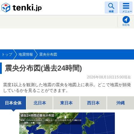
tenki.jp
検索
メニュー
現在地
トップ
地震情報
震央分布図
震央分布図(過去24時間)
2026年08月10日15:00現在
震度1以上を観測した地震の震央を地図上に表示。どこで地震が頻発
しているかを見ることができます。
日本全体
北日本
東日本
西日本
沖縄