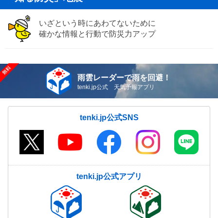
いざという時にあわてないために
確かな情報と行動で防災力アップ
雨雲レーダーで雨を回避！
tenki.jp公式 天気予報アプリ
tenki.jp公式SNS
tenki.jp公式アプリ