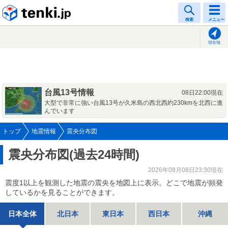
tenki.jp
検索
メニュー
現在地
台風13号情報
08日22:00現在
大型で非常に強い台風13号が久米島の西北西約230kmを北西に進
んでいます
トップ
地震情報
震央分布図
震央分布図(過去24時間)
2026年08月08日23:30現在
震度1以上を観測した地震の震央を地図上に表示。どこで地震が頻発
しているかを見ることができます。
日本全体
北日本
東日本
西日本
沖縄