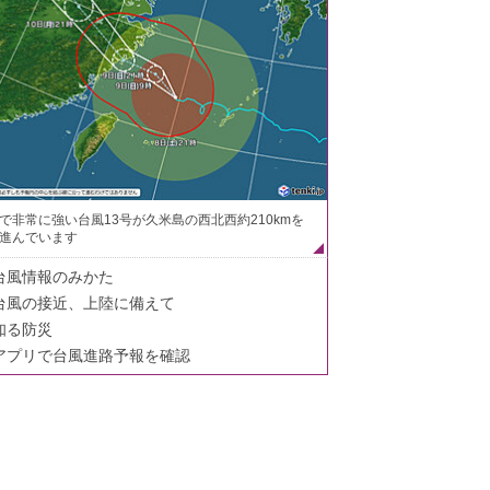
で非常に強い台風13号が久米島の西北西約210kmを
進んでいます
台風情報のみかた
台風の接近、上陸に備えて
知る防災
アプリで台風進路予報を確認