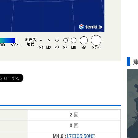
2
回
0
回
M4.6
(
17日05:50頃
)