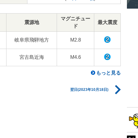
マグニチュー
震源地
最大震度
ド
岐阜県飛騨地方
M2.8
宮古島近海
M4.6
もっと見る
翌日(2023年10月18日)