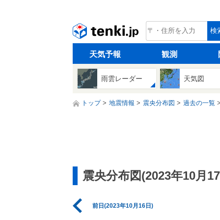
tenki.jp
検
天気予報
観測
雨雲レーダー
天気図
トップ
地震情報
震央分布図
過去の一覧
震央分布図(2023年10月17
前日(2023年10月16日)