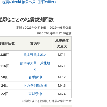
地震のtenki.jp公式X（旧Twitter）
震源地ごとの地震観測回数
期間：2026年04月30日～2026年08月08日
2026年08月08日22:30更新
地震規模
震観測回数
震源地
の最大
335
回
熊本県熊本地方
M7.1
熊本県天草・芦北地
115
回
M6.1
方
56
回
岩手県沖
M7.2
24
回
トカラ列島近海
M4.6
22
回
宮城県沖
M6.4
※震度1以上を観測した地震の集計です