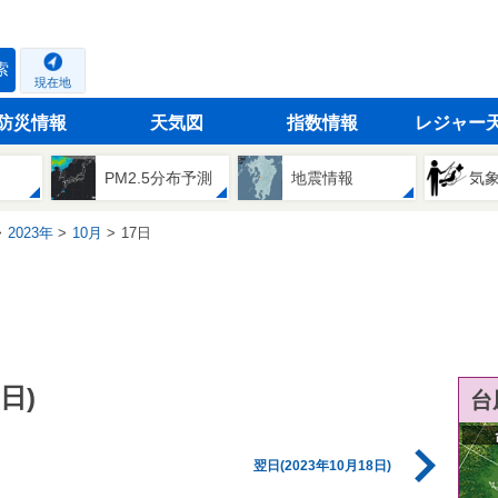
索
現在地
防災情報
天気図
指数情報
レジャー
PM2.5分布予測
地震情報
気
2023年
10月
17日
日)
台
翌日(2023年10月18日)