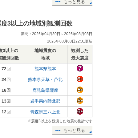
もっと見る
震度3以上の地域別観測回数
期間：2026年04月30日～2026年08月08日
2026年08月08日22:31更新
度3以上の
地域震度の
観測した
震観測回数
地域
最大震度
72
回
熊本県熊本
24
回
熊本県天草・芦北
16
回
鹿児島県薩摩
13
回
岩手県内陸北部
12
回
青森県三八上北
※震度3以上を観測した地震の集計です
もっと見る