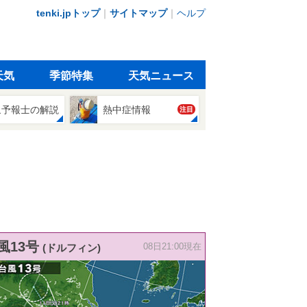
tenki.jpトップ
｜
サイトマップ
｜
ヘルプ
天気
季節特集
天気ニュース
象予報士の解説
熱中症情報
注目
風13号
(ドルフィン)
08日21:00現在