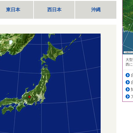
東日本
西日本
沖縄
大型
西に