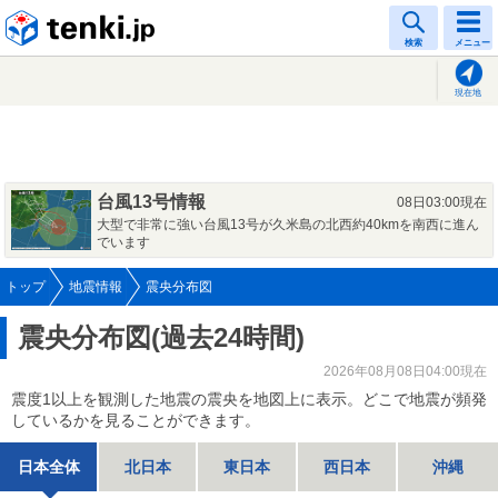
tenki.jp
検索
メニュー
現在地
台風13号情報
08日03:00現在
大型で非常に強い台風13号が久米島の北西約40kmを南西に進ん
でいます
トップ
地震情報
震央分布図
震央分布図(過去24時間)
2026年08月08日04:00現在
震度1以上を観測した地震の震央を地図上に表示。どこで地震が頻発
しているかを見ることができます。
日本全体
北日本
東日本
西日本
沖縄