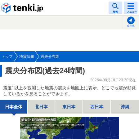
tenki.jp
検索
メニュー
現在地
トップ
地震情報
震央分布図
震央分布図(過去24時間)
2026年08月10日23:30現在
震度1以上を観測した地震の震央を地図上に表示。どこで地震が頻発
しているかを見ることができます。
日本全体
北日本
東日本
西日本
沖縄