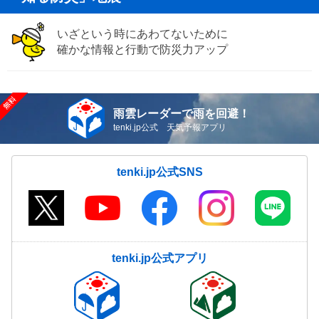
いざという時にあわてないために
確かな情報と行動で防災力アップ
雨雲レーダーで雨を回避！
tenki.jp公式 天気予報アプリ
tenki.jp公式SNS
tenki.jp公式アプリ