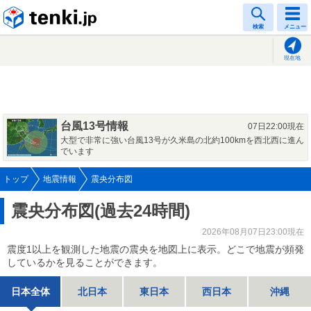
tenki.jp
検索
メニュー
現在地
台風13号情報
07日22:00現在
大型で非常に強い台風13号が久米島の北約100kmを西北西に進ん
でいます
トップ
地震情報
震央分布図
震央分布図(過去24時間)
2026年08月07日23:00現在
震度1以上を観測した地震の震央を地図上に表示。どこで地震が頻発
しているかを見ることができます。
日本全体
北日本
東日本
西日本
沖縄