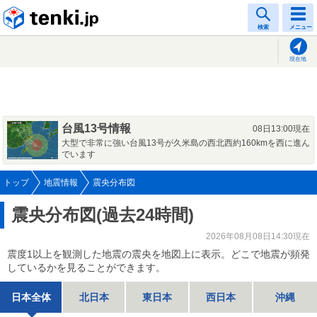
tenki.jp
検索
メニュー
現在地
台風13号情報
08日13:00現在
大型で非常に強い台風13号が久米島の西北西約160kmを西に進ん
でいます
トップ
地震情報
震央分布図
震央分布図(過去24時間)
2026年08月08日14:30現在
震度1以上を観測した地震の震央を地図上に表示。どこで地震が頻発
しているかを見ることができます。
日本全体
北日本
東日本
西日本
沖縄