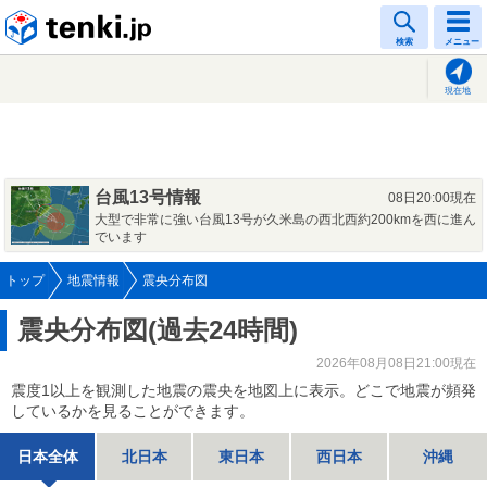
tenki.jp
検索
メニュー
現在地
台風13号情報
08日20:00現在
大型で非常に強い台風13号が久米島の西北西約200kmを西に進ん
でいます
トップ
地震情報
震央分布図
震央分布図(過去24時間)
2026年08月08日21:00現在
震度1以上を観測した地震の震央を地図上に表示。どこで地震が頻発
しているかを見ることができます。
日本全体
北日本
東日本
西日本
沖縄