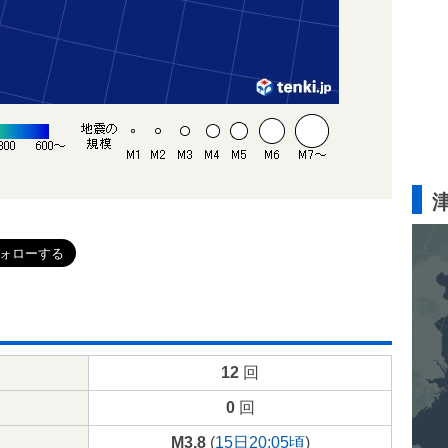
12
回
0
回
M3.8
(
15日20:05頃
)