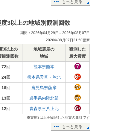
もっと見る
震度3以上の地域別観測回数
期間：2026年04月29日～2026年08月07日
2026年08月07日21:50更新
度3以上の
地域震度の
観測した
震観測回数
地域
最大震度
72
回
熊本県熊本
24
回
熊本県天草・芦北
16
回
鹿児島県薩摩
13
回
岩手県内陸北部
12
回
青森県三八上北
※震度3以上を観測した地震の集計です
もっと見る