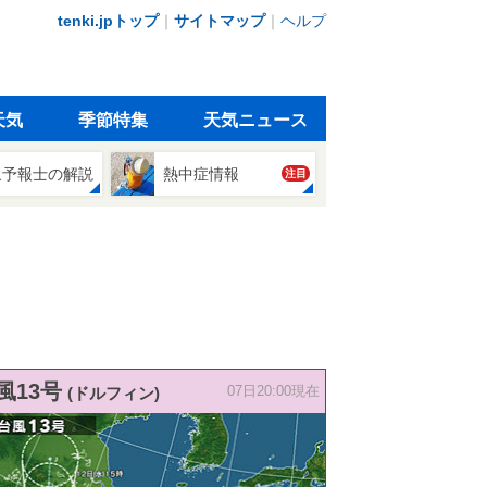
tenki.jpトップ
｜
サイトマップ
｜
ヘルプ
天気
季節特集
天気ニュース
象予報士の解説
熱中症情報
注目
風13号
(ドルフィン)
07日20:00現在