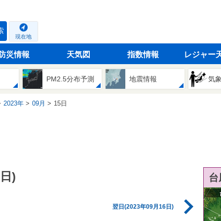
索
現在地
防災情報
天気図
指数情報
レジャー
PM2.5分布予測
地震情報
気
2023年
09月
15日
日)
台
翌日(2023年09月16日)