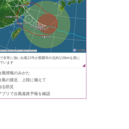
で非常に強い台風13号が那覇市の北約110kmを西に
でいます
台風情報のみかた
台風の接近、上陸に備えて
知る防災
アプリで台風進路予報を確認