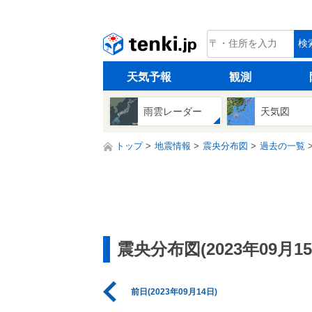
tenki.jp
検
天気予報
観測
雨雲レーダー
天気図
トップ
地震情報
震央分布図
過去の一覧
震央分布図(2023年09月15
前日(2023年09月14日)