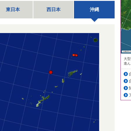
東日本
西日本
沖縄
大型
進ん