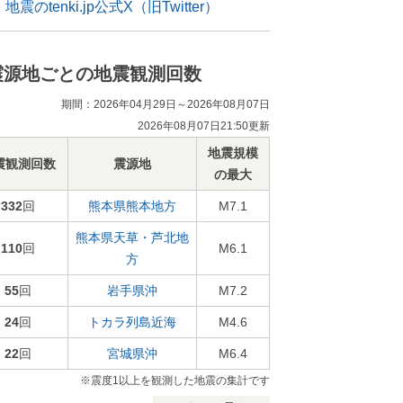
地震のtenki.jp公式X（旧Twitter）
震源地ごとの地震観測回数
期間：2026年04月29日～2026年08月07日
2026年08月07日21:50更新
地震規模
震観測回数
震源地
の最大
332
回
熊本県熊本地方
M7.1
熊本県天草・芦北地
110
回
M6.1
方
55
回
岩手県沖
M7.2
24
回
トカラ列島近海
M4.6
22
回
宮城県沖
M6.4
※震度1以上を観測した地震の集計です