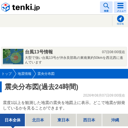
tenki.jp
検索
メニュー
現在地
台風13号情報
07日08:00現在
大型で強い台風13号が沖永良部島の東南東約50kmを西北西に進
んでいます
トップ
地震情報
震央分布図
震央分布図(過去24時間)
2026年08月07日09:00現在
震度1以上を観測した地震の震央を地図上に表示。どこで地震が頻発
しているかを見ることができます。
日本全体
北日本
東日本
西日本
沖縄