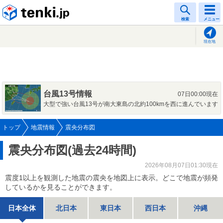
tenki.jp
検索
メニュー
現在地
台風13号情報
07日00:00現在
大型で強い台風13号が南大東島の北約100kmを西に進んでいます
トップ
地震情報
震央分布図
震央分布図(過去24時間)
2026年08月07日01:30現在
震度1以上を観測した地震の震央を地図上に表示。どこで地震が頻発
しているかを見ることができます。
日本全体
北日本
東日本
西日本
沖縄