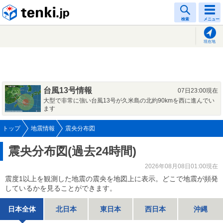
tenki.jp
検索
メニュー
現在地
台風13号情報
07日23:00現在
大型で非常に強い台風13号が久米島の北約90kmを西に進んでい
ます
トップ
地震情報
震央分布図
震央分布図(過去24時間)
2026年08月08日01:00現在
震度1以上を観測した地震の震央を地図上に表示。どこで地震が頻発
しているかを見ることができます。
日本全体
北日本
東日本
西日本
沖縄