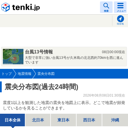
tenki.jp
検索
メニュー
現在地
台風13号情報
08日00:00現在
大型で非常に強い台風13号が久米島の北北西約70kmを西に進ん
でいます
トップ
地震情報
震央分布図
震央分布図(過去24時間)
2026年08月08日01:30現在
震度1以上を観測した地震の震央を地図上に表示。どこで地震が頻発
しているかを見ることができます。
日本全体
北日本
東日本
西日本
沖縄