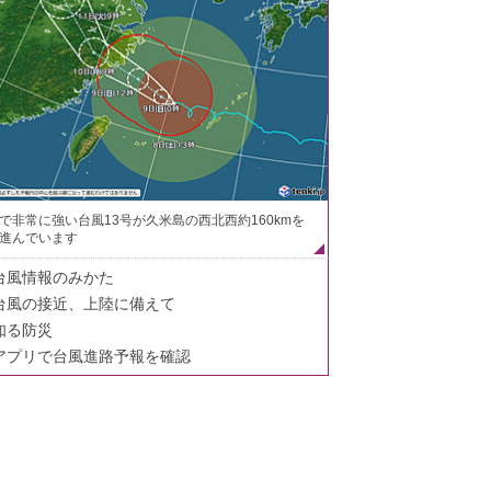
で非常に強い台風13号が久米島の西北西約160kmを
進んでいます
台風情報のみかた
台風の接近、上陸に備えて
知る防災
アプリで台風進路予報を確認