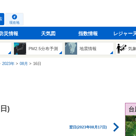
索
現在地
防災情報
天気図
指数情報
レジャー
PM2.5分布予測
地震情報
気
2023年
08月
16日
日)
台
翌日(2023年08月17日)