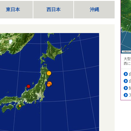
東日本
西日本
沖縄
大型
西に