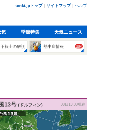
tenki.jpトップ
｜
サイトマップ
｜
ヘルプ
天気
季節特集
天気ニュース
象予報士の解説
熱中症情報
注目
風13号
(ドルフィン)
08日13:00現在