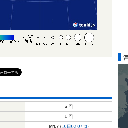
6
回
1
回
M4.7
(
16日02:07頃
)