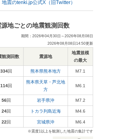
地震のtenki.jp公式X（旧Twitter）
震源地ごとの地震観測回数
期間：2026年04月30日～2026年08月08日
2026年08月08日14:50更新
地震規模
震観測回数
震源地
の最大
334
回
熊本県熊本地方
M7.1
熊本県天草・芦北地
114
回
M6.1
方
56
回
岩手県沖
M7.2
24
回
トカラ列島近海
M4.6
22
回
宮城県沖
M6.4
※震度1以上を観測した地震の集計です