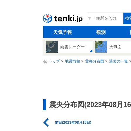
tenki.jp
検
天気予報
観測
雨雲レーダー
天気図
トップ
地震情報
震央分布図
過去の一覧
震央分布図(2023年08月16
前日(2023年08月15日)