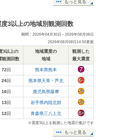
もっと見る
震度3以上の地域別観測回数
期間：2026年04月30日～2026年08月08日
2026年08月08日14:50更新
度3以上の
地域震度の
観測した
震観測回数
地域
最大震度
72
回
熊本県熊本
24
回
熊本県天草・芦北
16
回
鹿児島県薩摩
13
回
岩手県内陸北部
12
回
青森県三八上北
※震度3以上を観測した地震の集計です
もっと見る