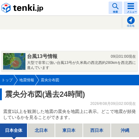
tenki.jp
検索
メニュー
現在地
台風13号情報
09日01:00現在
大型で非常に強い台風13号が久米島の西北西約280kmを西北西に
進んでいます
トップ
地震情報
震央分布図
震央分布図(過去24時間)
2026年08月09日02:00現在
震度1以上を観測した地震の震央を地図上に表示。どこで地震が頻発
しているかを見ることができます。
日本全体
北日本
東日本
西日本
沖縄