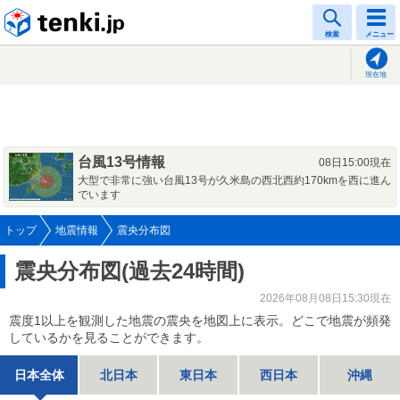
tenki.jp
検索
メニュー
現在地
台風13号情報
08日15:00現在
大型で非常に強い台風13号が久米島の西北西約170kmを西に進ん
でいます
トップ
地震情報
震央分布図
震央分布図(過去24時間)
2026年08月08日15:30現在
震度1以上を観測した地震の震央を地図上に表示。どこで地震が頻発
しているかを見ることができます。
日本全体
北日本
東日本
西日本
沖縄