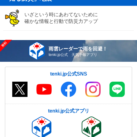
いざという時にあわてないために
確かな情報と行動で防災力アップ
雨雲レーダーで雨を回避！
tenki.jp公式 天気予報アプリ
tenki.jp公式SNS
tenki.jp公式アプリ