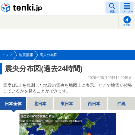
tenki.jp
検索
メニュー
現在地
トップ
地震情報
震央分布図
震央分布図(過去24時間)
2026年08月09日12:00現在
震度1以上を観測した地震の震央を地図上に表示。どこで地震が頻発
しているかを見ることができます。
日本全体
北日本
東日本
西日本
沖縄