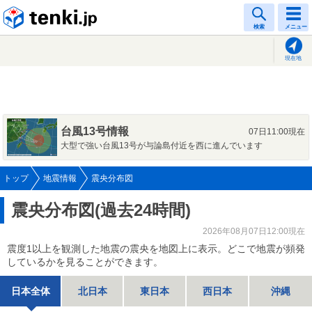
tenki.jp
検索
メニュー
現在地
台風13号情報
07日11:00現在
大型で強い台風13号が与論島付近を西に進んでいます
トップ
地震情報
震央分布図
震央分布図(過去24時間)
2026年08月07日12:00現在
震度1以上を観測した地震の震央を地図上に表示。どこで地震が頻発
しているかを見ることができます。
日本全体
北日本
東日本
西日本
沖縄