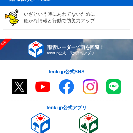
いざという時にあわてないために
確かな情報と行動で防災力アップ
雨雲レーダーで雨を回避！
tenki.jp公式 天気予報アプリ
tenki.jp公式SNS
tenki.jp公式アプリ