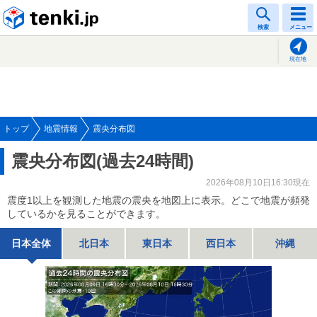
tenki.jp
検索
メニュー
現在地
トップ
地震情報
震央分布図
震央分布図(過去24時間)
2026年08月10日16:30現在
震度1以上を観測した地震の震央を地図上に表示。どこで地震が頻発
しているかを見ることができます。
日本全体
北日本
東日本
西日本
沖縄