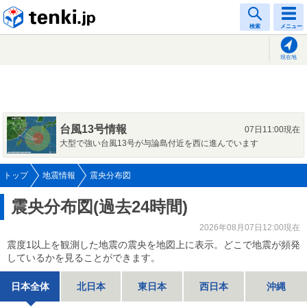
tenki.jp
検索
メニュー
現在地
台風13号情報
07日11:00現在
大型で強い台風13号が与論島付近を西に進んでいます
トップ
地震情報
震央分布図
震央分布図(過去24時間)
2026年08月07日12:00現在
震度1以上を観測した地震の震央を地図上に表示。どこで地震が頻発
しているかを見ることができます。
日本全体
北日本
東日本
西日本
沖縄