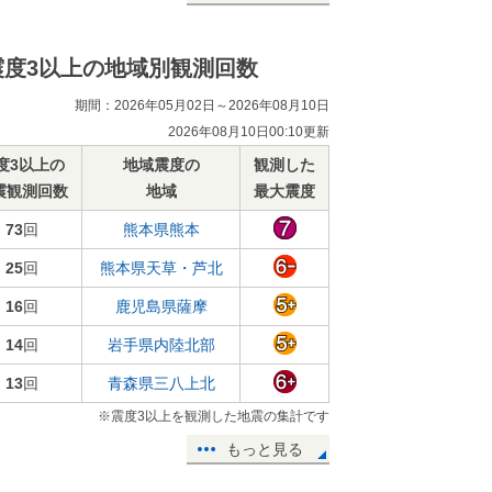
震度3以上の地域別観測回数
期間：2026年05月02日～2026年08月10日
2026年08月10日00:10更新
度3以上の
地域震度の
観測した
震観測回数
地域
最大震度
73
回
熊本県熊本
25
回
熊本県天草・芦北
16
回
鹿児島県薩摩
14
回
岩手県内陸北部
13
回
青森県三八上北
※震度3以上を観測した地震の集計です
もっと見る