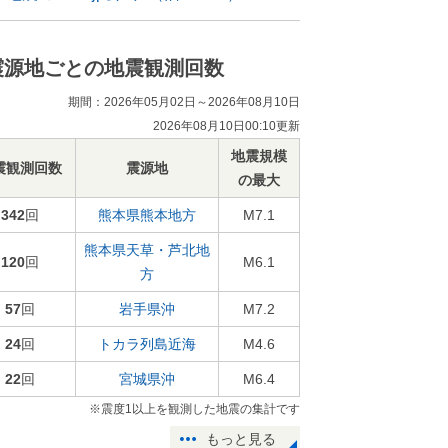
震源地ごとの地震観測回数
期間：2026年05月02日～2026年08月10日
2026年08月10日00:10更新
地震規模
震観測回数
震源地
の最大
342
回
熊本県熊本地方
M7.1
熊本県天草・芦北地
120
回
M6.1
方
57
回
岩手県沖
M7.2
24
回
トカラ列島近海
M4.6
22
回
宮城県沖
M6.4
※震度1以上を観測した地震の集計です
もっと見る