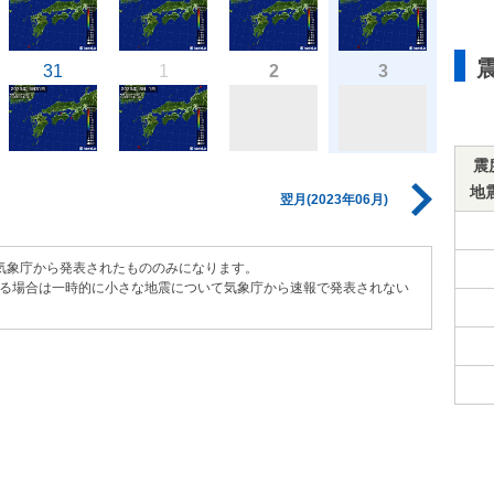
31
1
2
3
震
地
翌月(2023年06月)
気象庁から発表されたもののみになります。
る場合は一時的に小さな地震について気象庁から速報で発表されない