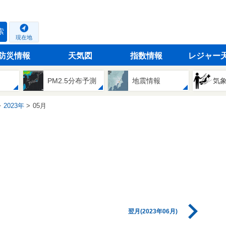
索
現在地
防災情報
天気図
指数情報
レジャー
PM2.5分布予測
地震情報
気
2023年
05月
翌月(2023年06月)