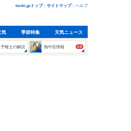
tenki.jpトップ
｜
サイトマップ
｜
ヘルプ
天気
季節特集
天気ニュース
象予報士の解説
熱中症情報
注目