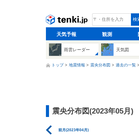
tenki.jp
検
天気予報
観測
雨雲レーダー
天気図
トップ
地震情報
震央分布図
過去の一覧
震央分布図(2023年05月)
前月(2023年04月)