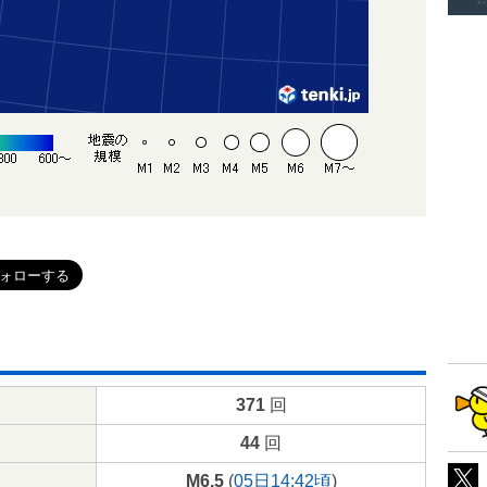
371
回
44
回
M6.5
(
05日14:42頃
)