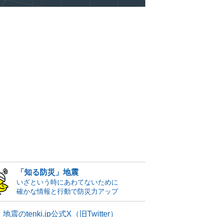
「知る防災」地震
いざという時にあわてないために
確かな情報と行動で防災力アップ
地震のtenki.jp公式X（旧Twitter）