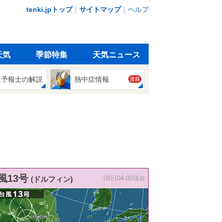
tenki.jpトップ
｜
サイトマップ
｜
ヘルプ
天気
季節特集
天気ニュース
象予報士の解説
熱中症情報
注目
風13号
(ドルフィン)
08日04:00現在