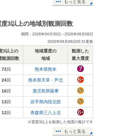
もっと見る
震度3以上の地域別観測回数
期間：2026年04月30日～2026年08月08日
2026年08月08日05:31更新
度3以上の
地域震度の
観測した
震観測回数
地域
最大震度
72
回
熊本県熊本
24
回
熊本県天草・芦北
16
回
鹿児島県薩摩
13
回
岩手県内陸北部
12
回
青森県三八上北
※震度3以上を観測した地震の集計です
もっと見る