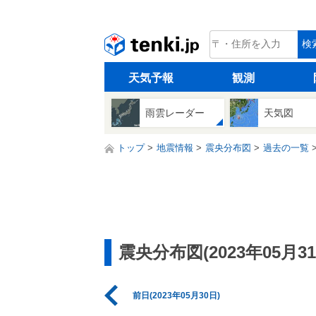
tenki.jp
検
天気予報
観測
雨雲レーダー
天気図
トップ
地震情報
震央分布図
過去の一覧
震央分布図(2023年05月31
前日(2023年05月30日)