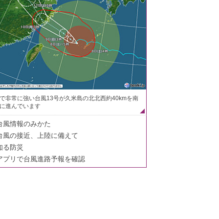
で非常に強い台風13号が久米島の北北西約40kmを南
に進んでいます
台風情報のみかた
台風の接近、上陸に備えて
知る防災
アプリで台風進路予報を確認