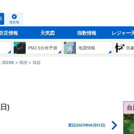
索
現在地
防災情報
天気図
指数情報
レジャー
PM2.5分布予測
地震情報
気
2023年
05月
31日
日)
台
翌日(2023年06月01日)