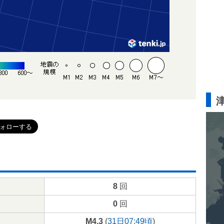
8
回
0
回
M4.3
(
31日07:49頃
)