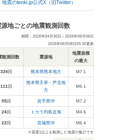
地震のtenki.jp公式X（旧Twitter）
震源地ごとの地震観測回数
期間：2026年04月30日～2026年08月08日
2026年08月08日05:30更新
地震規模
震観測回数
震源地
の最大
334
回
熊本県熊本地方
M7.1
熊本県天草・芦北地
111
回
M6.1
方
55
回
岩手県沖
M7.2
24
回
トカラ列島近海
M4.6
22
回
宮城県沖
M6.4
※震度1以上を観測した地震の集計です