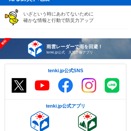
いざという時にあわてないために
確かな情報と行動で防災力アップ
雨雲レーダーで雨を回避！
tenki.jp公式 天気予報アプリ
tenki.jp公式SNS
tenki.jp公式アプリ