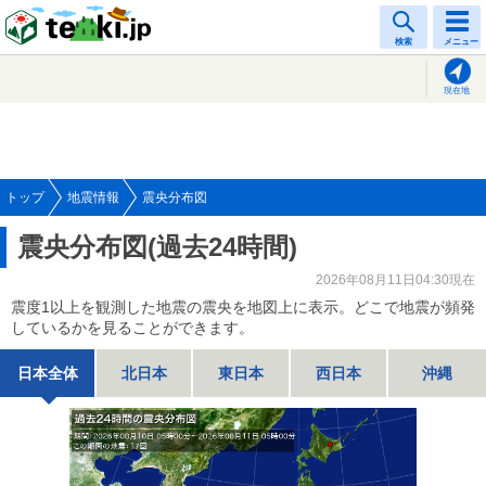
tenki.jp
検索
メニュー
現在地
トップ
地震情報
震央分布図
震央分布図(過去24時間)
2026年08月11日04:30現在
震度1以上を観測した地震の震央を地図上に表示。どこで地震が頻発
しているかを見ることができます。
日本全体
北日本
東日本
西日本
沖縄