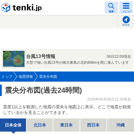
tenki.jp
検索
メニュー
現在地
台風13号情報
06日22:00現在
大型で強い台風13号が南大東島の北約80kmを西に進んでいます
トップ
地震情報
震央分布図
震央分布図(過去24時間)
2026年08月06日22:30現在
震度1以上を観測した地震の震央を地図上に表示。どこで地震が頻発
しているかを見ることができます。
日本全体
北日本
東日本
西日本
沖縄