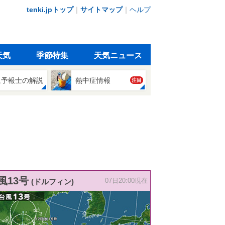
tenki.jpトップ
｜
サイトマップ
｜
ヘルプ
天気
季節特集
天気ニュース
象予報士の解説
熱中症情報
注目
風13号
(ドルフィン)
07日20:00現在