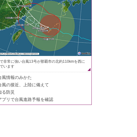
で非常に強い台風13号が那覇市の北約110kmを西に
でいます
台風情報のみかた
台風の接近、上陸に備えて
知る防災
アプリで台風進路予報を確認