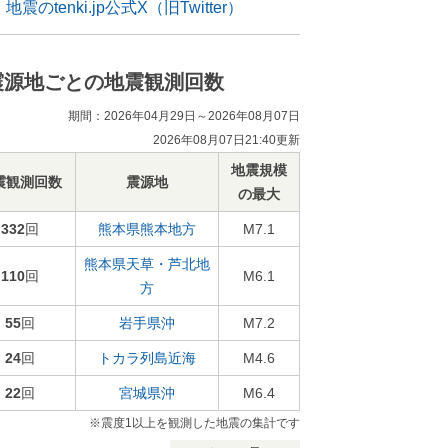
地震のtenki.jp公式X（旧Twitter）
震源地ごとの地震観測回数
期間：2026年04月29日～2026年08月07日
2026年08月07日21:40更新
地震規模
震観測回数
震源地
の最大
332
回
熊本県熊本地方
M7.1
熊本県天草・芦北地
110
回
M6.1
方
55
回
岩手県沖
M7.2
24
回
トカラ列島近海
M4.6
22
回
宮城県沖
M6.4
※震度1以上を観測した地震の集計です