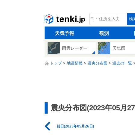
tenki.jp
検
天気予報
観測
雨雲レーダー
天気図
トップ
地震情報
震央分布図
過去の一覧
震央分布図(2023年05月27
前日(2023年05月26日)