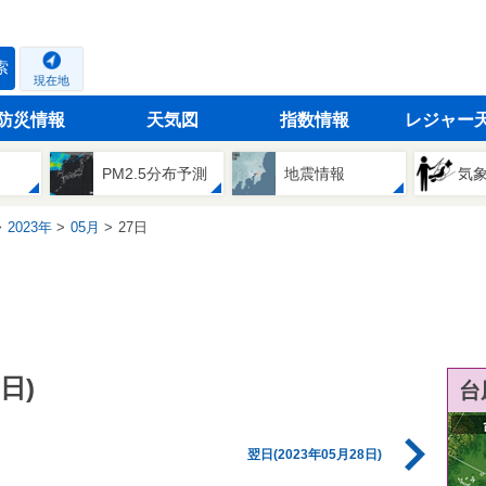
索
現在地
防災情報
天気図
指数情報
レジャー
PM2.5分布予測
地震情報
気
2023年
05月
27日
日)
台
翌日(2023年05月28日)