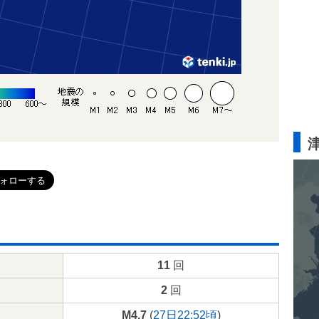
11
回
2
回
M4.7
(
27日22:52頃
)