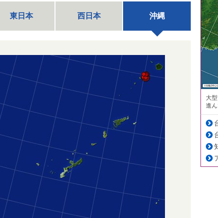
東日本
西日本
沖縄
大型
進ん