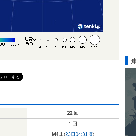
22
回
1
回
M4.1
(
23日04:31頃
)