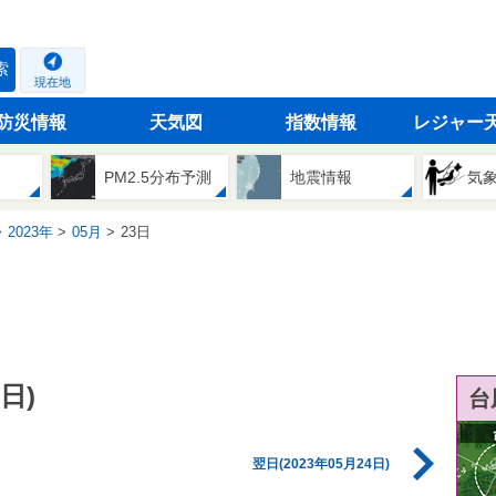
索
現在地
防災情報
天気図
指数情報
レジャー
PM2.5分布予測
地震情報
気
2023年
05月
23日
日)
台
翌日(2023年05月24日)