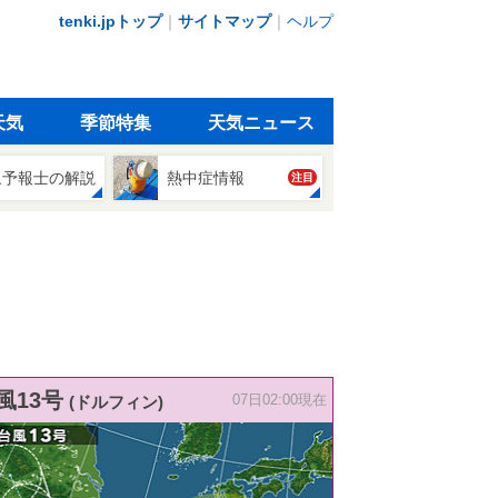
tenki.jpトップ
｜
サイトマップ
｜
ヘルプ
天気
季節特集
天気ニュース
象予報士の解説
熱中症情報
注目
風13号
(ドルフィン)
07日02:00現在