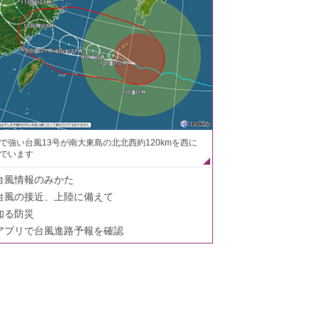
で強い台風13号が南大東島の北北西約120kmを西に
でいます
台風情報のみかた
台風の接近、上陸に備えて
知る防災
アプリで台風進路予報を確認