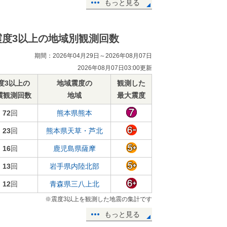
もっと見る
震度3以上の地域別観測回数
期間：2026年04月29日～2026年08月07日
2026年08月07日03:00更新
度3以上の
地域震度の
観測した
震観測回数
地域
最大震度
72
回
熊本県熊本
23
回
熊本県天草・芦北
16
回
鹿児島県薩摩
13
回
岩手県内陸北部
12
回
青森県三八上北
※震度3以上を観測した地震の集計です
もっと見る