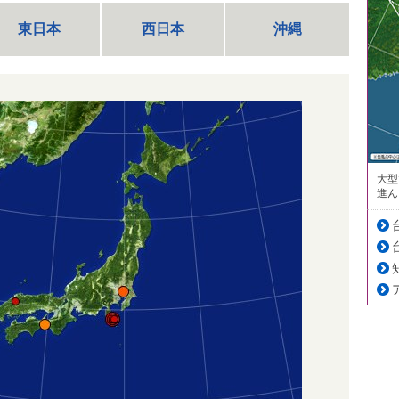
東日本
西日本
沖縄
大型
進ん