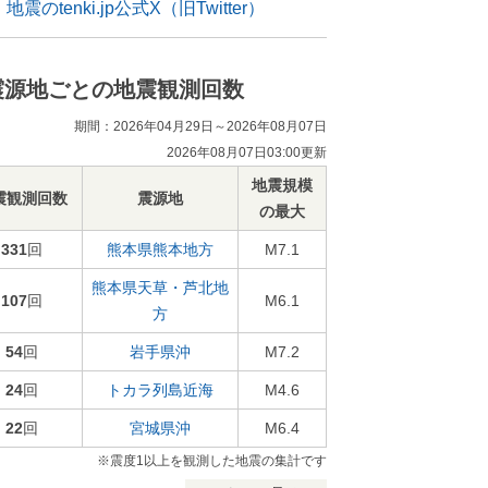
地震のtenki.jp公式X（旧Twitter）
震源地ごとの地震観測回数
期間：2026年04月29日～2026年08月07日
2026年08月07日03:00更新
地震規模
震観測回数
震源地
の最大
331
回
熊本県熊本地方
M7.1
熊本県天草・芦北地
107
回
M6.1
方
54
回
岩手県沖
M7.2
24
回
トカラ列島近海
M4.6
22
回
宮城県沖
M6.4
※震度1以上を観測した地震の集計です