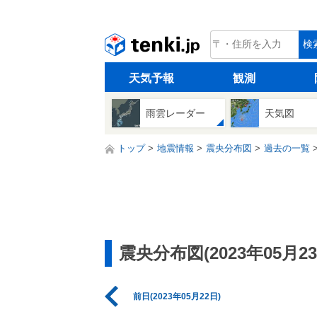
tenki.jp
検
天気予報
観測
雨雲レーダー
天気図
トップ
地震情報
震央分布図
過去の一覧
震央分布図(2023年05月23
前日(2023年05月22日)